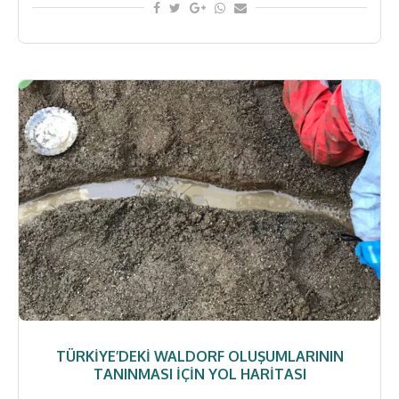
TÜRKIYE’DEKI WALDORF OLUŞUMLARININ
TANINMASI İÇIN YOL HARITASI