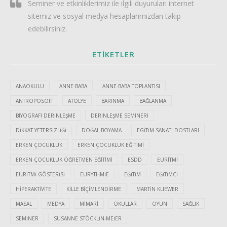
Seminer ve etkinliklerimiz ile ilgili duyuruları internet
sitemiz ve sosyal medya hesaplarımızdan takip
edebilirsiniz.
ETIKETLER
ANAOKULU
ANNE-BABA
ANNE-BABA TOPLANTISI
ANTROPOSOFI
ATÖLYE
BARINMA
BAĞLANMA
BIYOGRAFI DERINLEŞME
DERINLEŞME SEMINERI
DIKKAT YETERSIZLIĞI
DOĞAL BOYAMA
EGITIM SANATI DOSTLARI
ERKEN ÇOCUKLUK
ERKEN ÇOCUKLUK EĞITIMI
ERKEN ÇOCUKLUK ÖĞRETMEN EĞITIMI
ESDD
EURITMI
EURITMI GÖSTERISI
EURYTHMIE
EĞITIM
EĞITIMCI
HIPERAKTIVITE
KILLE BIÇIMLENDIRME
MARTIN KLIEWER
MASAL
MEDYA
MIMARI
OKULLAR
OYUN
SAĞLIK
SEMINER
SUSANNE STÖCKLIN-MEIER