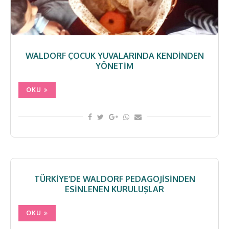
WALDORF ÇOCUK YUVALARINDA KENDINDEN
YÖNETIM
OKU
TÜRKIYE’DE WALDORF PEDAGOJISINDEN
ESINLENEN KURULUŞLAR
OKU