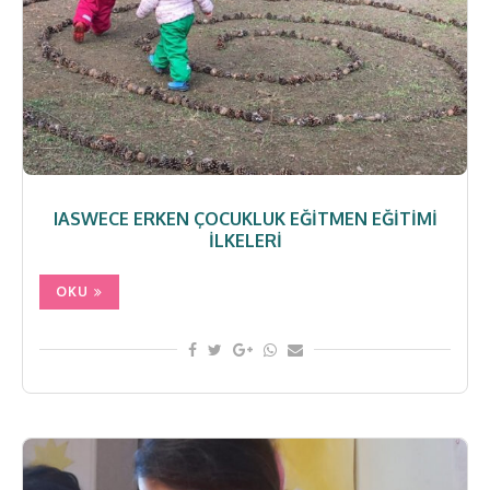
IASWECE ERKEN ÇOCUKLUK EĞITMEN EĞITIMI
İLKELERI
OKU