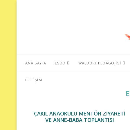
ANA SAYFA
ESDD
WALDORF PEDAGOJISI
İLETIŞIM
E
ÇAKIL ANAOKULU MENTÖR ZIYARETI
VE ANNE-BABA TOPLANTISI