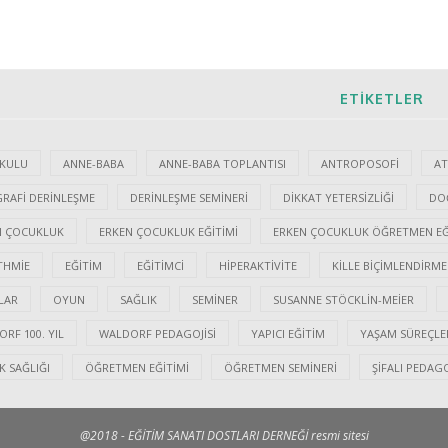
ETIKETLER
KULU
ANNE-BABA
ANNE-BABA TOPLANTISI
ANTROPOSOFI
AT
RAFI DERINLEŞME
DERINLEŞME SEMINERI
DIKKAT YETERSIZLIĞI
DO
N ÇOCUKLUK
ERKEN ÇOCUKLUK EĞITIMI
ERKEN ÇOCUKLUK ÖĞRETMEN EĞ
THMIE
EĞITIM
EĞITIMCI
HIPERAKTIVITE
KILLE BIÇIMLENDIRME
LAR
OYUN
SAĞLIK
SEMINER
SUSANNE STÖCKLIN-MEIER
RF 100. YIL
WALDORF PEDAGOJISI
YAPICI EĞITIM
YAŞAM SÜREÇLE
 SAĞLIĞI
ÖĞRETMEN EĞITIMI
ÖĞRETMEN SEMINERI
ŞIFALI PEDAGO
@2018 - EĞİTİM SANATI DOSTLARI DERNEĞİ resmi sitesi