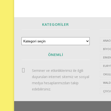
KATEGORILER
ANAO
BIYOG
ÖNEMLI
ERKE
EURY
Seminer ve etkinliklerimiz ile ilgili
OKUL
duyuruları internet sitemiz ve sosyal
medya hesaplarımızdan takip
WALDO
edebilirsiniz.
ÇOCUK