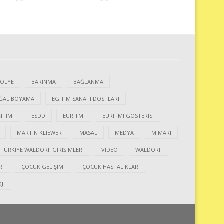
ÖLYE
BARINMA
BAĞLANMA
ĞAL BOYAMA
EGITIM SANATI DOSTLARI
ITIMI
ESDD
EURITMI
EURITMI GÖSTERISI
MARTIN KLIEWER
MASAL
MEDYA
MIMARI
TÜRKIYE WALDORF GIRIŞIMLERI
VIDEO
WALDORF
RI
ÇOCUK GELIŞIMI
ÇOCUK HASTALIKLARI
JI