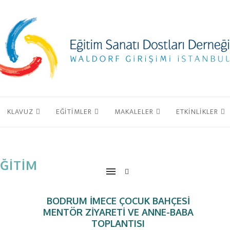
KLAVUZ
EĞİTİMLER
MAKALELER
ETKİNLİKLER
ĞITIM
BODRUM İMECE ÇOCUK BAHÇESI
MENTÖR ZIYARETI VE ANNE-BABA
TOPLANTISI