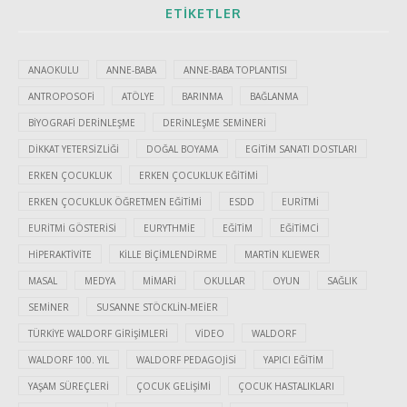
ETIKETLER
ANAOKULU
ANNE-BABA
ANNE-BABA TOPLANTISI
ANTROPOSOFI
ATÖLYE
BARINMA
BAĞLANMA
BIYOGRAFI DERINLEŞME
DERINLEŞME SEMINERI
DIKKAT YETERSIZLIĞI
DOĞAL BOYAMA
EGITIM SANATI DOSTLARI
ERKEN ÇOCUKLUK
ERKEN ÇOCUKLUK EĞITIMI
ERKEN ÇOCUKLUK ÖĞRETMEN EĞITIMI
ESDD
EURITMI
EURITMI GÖSTERISI
EURYTHMIE
EĞITIM
EĞITIMCI
HIPERAKTIVITE
KILLE BIÇIMLENDIRME
MARTIN KLIEWER
MASAL
MEDYA
MIMARI
OKULLAR
OYUN
SAĞLIK
SEMINER
SUSANNE STÖCKLIN-MEIER
TÜRKIYE WALDORF GIRIŞIMLERI
VIDEO
WALDORF
WALDORF 100. YIL
WALDORF PEDAGOJISI
YAPICI EĞITIM
YAŞAM SÜREÇLERI
ÇOCUK GELIŞIMI
ÇOCUK HASTALIKLARI