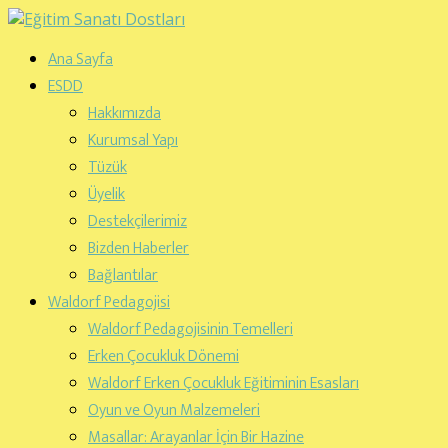
Ana Sayfa
ESDD
Hakkımızda
Kurumsal Yapı
Tüzük
Üyelik
Destekçilerimiz
Bizden Haberler
Bağlantılar
Waldorf Pedagojisi
Waldorf Pedagojisinin Temelleri
Erken Çocukluk Dönemi
Waldorf Erken Çocukluk Eğitiminin Esasları
Oyun ve Oyun Malzemeleri
Masallar: Arayanlar İçin Bir Hazine