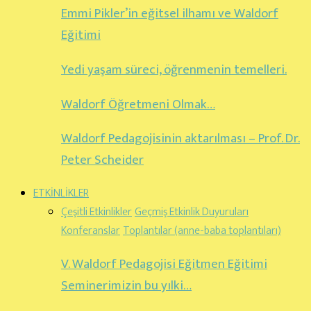
Emmi Pikler’in eğitsel ilhamı ve Waldorf
Eğitimi
Yedi yaşam süreci, öğrenmenin temelleri.
Waldorf Öğretmeni Olmak…
Waldorf Pedagojisinin aktarılması – Prof. Dr.
Peter Scheider
ETKİNLİKLER
Çeşitli Etkinlikler
Geçmiş Etkinlik Duyuruları
Konferanslar
Toplantılar (anne-baba toplantıları)
V. Waldorf Pedagojisi Eğitmen Eğitimi
Seminerimizin bu yılki…