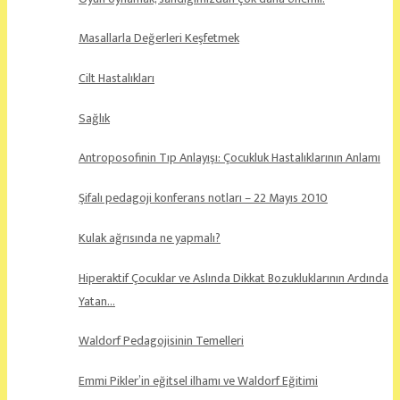
Masallarla Değerleri Keşfetmek
Cilt Hastalıkları
Sağlık
Antroposofinin Tıp Anlayışı: Çocukluk Hastalıklarının Anlamı
Şifalı pedagoji konferans notları – 22 Mayıs 2010
Kulak ağrısında ne yapmalı?
Hiperaktif Çocuklar ve Aslında Dikkat Bozukluklarının Ardında
Yatan…
Waldorf Pedagojisinin Temelleri
Emmi Pikler’in eğitsel ilhamı ve Waldorf Eğitimi