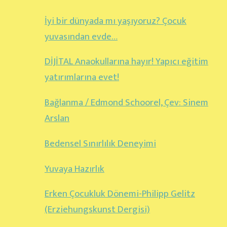
İyi bir dünyada mı yaşıyoruz? Çocuk
yuvasından evde…
DİJİTAL Anaokullarına hayır! Yapıcı eğitim
yatırımlarına evet!
Bağlanma / Edmond Schoorel, Çev: Sinem
Arslan
Bedensel Sınırlılık Deneyimi
Yuvaya Hazırlık
Erken Çocukluk Dönemi-Philipp Gelitz
(Erziehungskunst Dergisi)