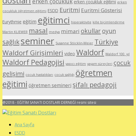
dostları
erken çocukluk
erken çocukluk eğitimi
erken
Euritmi
Euritmi Gösterisi
ESDD
çocukluk öğretmen eğitimi
eğitimci
eğitim
Eurythmie
hiperaktivite
kille biçimlendirme
masal
okullar
oyun
mimari
Martin KLIEWER
medya
seminer
Türkiye
sağlık
Susanne Stöcklin-Meier
Waldorf
Waldorf Girişimleri
video
Waldorf 100. yıl
Waldorf Pedagojisi
çocuk
yapıcı eğitim
yaşam süreçleri
öğretmen
gelişimi
çocuk hastalıkları
çocuk sağlığı
eğitimi
şifalı pedagoji
öğretmen semineri
@2018 - EĞİTİM SANATI DOSTLARI DERNEĞİ resmi sitesi
Ana Sayfa
ESDD