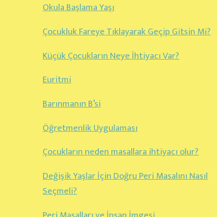
Okula Başlama Yaşı
Çocukluk Fareye Tıklayarak Geçip Gitsin Mi?
Küçük Çocukların Neye İhtiyacı Var?
Euritmi
Barınmanın B’si
Öğretmenlik Uygulaması
Çocukların neden masallara ihtiyacı olur?
Değişik Yaşlar İçin Doğru Peri Masalını Nasıl
Seçmeli?
Peri Masalları ve İnsan İmgesi