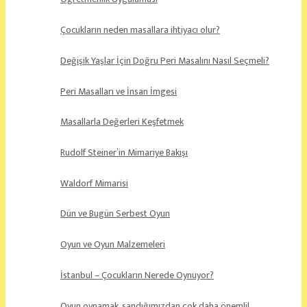
Çocukların neden masallara ihtiyacı olur?
Değişik Yaşlar İçin Doğru Peri Masalını Nasıl Seçmeli?
Peri Masalları ve İnsan İmgesi
Masallarla Değerleri Keşfetmek
Rudolf Steiner’in Mimariye Bakışı
Waldorf Mimarisi
Dün ve Bugün Serbest Oyun
Oyun ve Oyun Malzemeleri
İstanbul – Çocukların Nerede Oynuyor?
Oyun oynamak, sandığımızdan çok daha önemli!