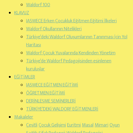
Waldorf 100
KLAVUZ
IASWECE Erken Çocukluk Eğitmen Eğitimi İlkeleri
Waldorf Okullarının Nitelikleri
Türkiye’deki Waldorf Oluşumlarının Tanınması İçin Yol
Haritası
Waldorf Çocuk Yuvalarında Kendinden Yönetim
Türkiye’de Waldorf Pedagojisinden esinlenen
kuruluşlar
EĞİTİMLER
IASWECE EĞİTMEN EĞİTİMİ
ÖĞRETMEN EĞİTİMİ
DERİNLEŞME SEMİNERLERİ
TÜRKİYE’DEKİ WALDORF EĞİTMENLERİ
Makaleler
Çeşitli
Çocuk Gelişimi
Euritmi
Masal
Mimari
Oyun