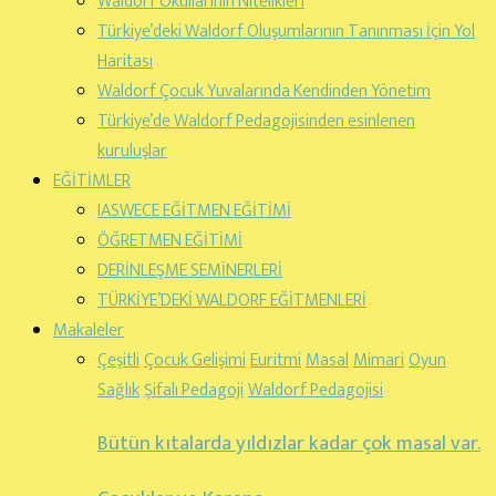
Waldorf Okullarının Nitelikleri
Türkiye’deki Waldorf Oluşumlarının Tanınması İçin Yol
Haritası
Waldorf Çocuk Yuvalarında Kendinden Yönetim
Türkiye’de Waldorf Pedagojisinden esinlenen
kuruluşlar
EĞİTİMLER
IASWECE EĞİTMEN EĞİTİMİ
ÖĞRETMEN EĞİTİMİ
DERİNLEŞME SEMİNERLERİ
TÜRKİYE’DEKİ WALDORF EĞİTMENLERİ
Makaleler
Çeşitli
Çocuk Gelişimi
Euritmi
Masal
Mimari
Oyun
Sağlık
Şifalı Pedagoji
Waldorf Pedagojisi
Bütün kıtalarda yıldızlar kadar çok masal var.