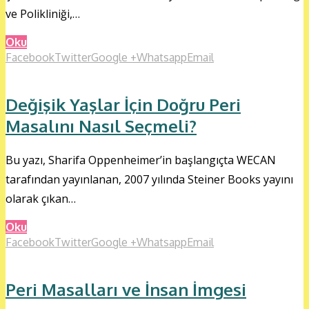
ve Polikliniği,…
Oku
Facebook
Twitter
Google +
Whatsapp
Email
Değişik Yaşlar İçin Doğru Peri
Masalını Nasıl Seçmeli?
Bu yazı, Sharifa Oppenheimer’in başlangıçta WECAN
tarafından yayınlanan, 2007 yılında Steiner Books yayını
olarak çıkan…
Oku
Facebook
Twitter
Google +
Whatsapp
Email
Peri Masalları ve İnsan İmgesi