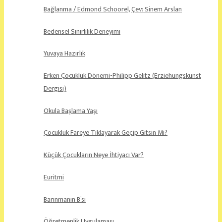
Bağlanma / Edmond Schoorel, Çev: Sinem Arslan
Bedensel Sınırlılık Deneyimi
Yuvaya Hazırlık
Erken Çocukluk Dönemi-Philipp Gelitz (Erziehungskunst
Dergisi)
Okula Başlama Yaşı
Çocukluk Fareye Tıklayarak Geçip Gitsin Mi?
Küçük Çocukların Neye İhtiyacı Var?
Euritmi
Barınmanın B’si
Öğretmenlik Uygulaması