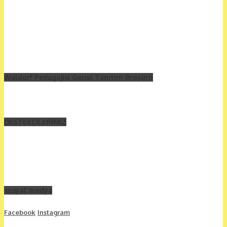
Waldorf Pedagojisi Genel Tanıtım Broşürü
DESTEKÇİLERİMİZ
sosyal medya
Facebook
Instagram