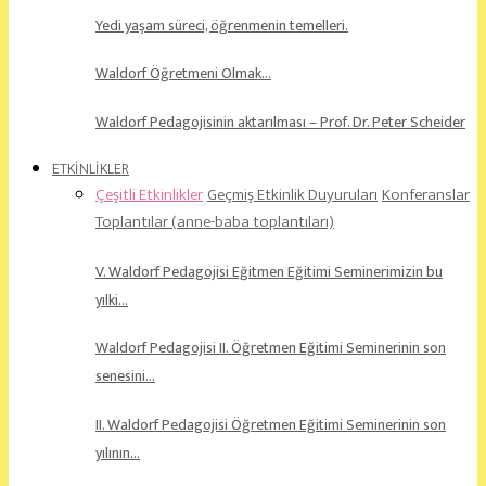
Yedi yaşam süreci, öğrenmenin temelleri.
Waldorf Öğretmeni Olmak…
Waldorf Pedagojisinin aktarılması – Prof. Dr. Peter Scheider
ETKİNLİKLER
Çeşitli Etkinlikler
Geçmiş Etkinlik Duyuruları
Konferanslar
Toplantılar (anne-baba toplantıları)
V. Waldorf Pedagojisi Eğitmen Eğitimi Seminerimizin bu
yılki…
Waldorf Pedagojisi II. Öğretmen Eğitimi Seminerinin son
senesini…
II. Waldorf Pedagojisi Öğretmen Eğitimi Seminerinin son
yılının…