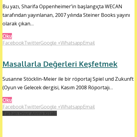
Bu yazı, Sharifa Oppenheimer’in başlangıçta WECAN
tarafından yayınlanan, 2007 yılında Steiner Books yayını
olarak çıkan…
Oku
Facebook
Twitter
Google +
Whatsapp
Email
Masallarla Değerleri Keşfetmek
Susanne Stöcklin-Meier ile bir röportaj Spiel und Zukunft
(Oyun ve Gelecek dergisi, Kasım 2008 Röportajı…
Oku
Facebook
Twitter
Google +
Whatsapp
Email
Tarhan Onur Anma Kitabı