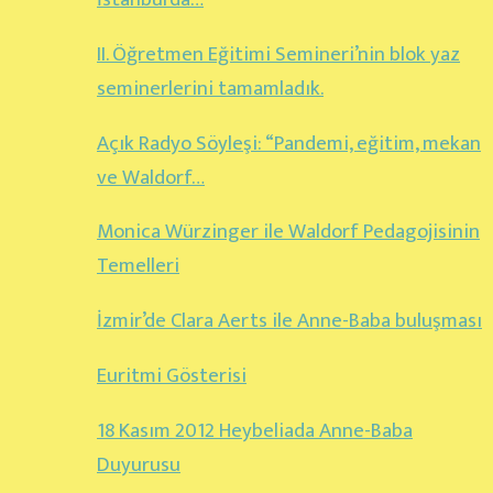
II. Öğretmen Eğitimi Semineri’nin blok yaz
seminerlerini tamamladık.
Açık Radyo Söyleşi: “Pandemi, eğitim, mekan
ve Waldorf…
Monica Würzinger ile Waldorf Pedagojisinin
Temelleri
İzmir’de Clara Aerts ile Anne-Baba buluşması
Euritmi Gösterisi
18 Kasım 2012 Heybeliada Anne-Baba
Duyurusu