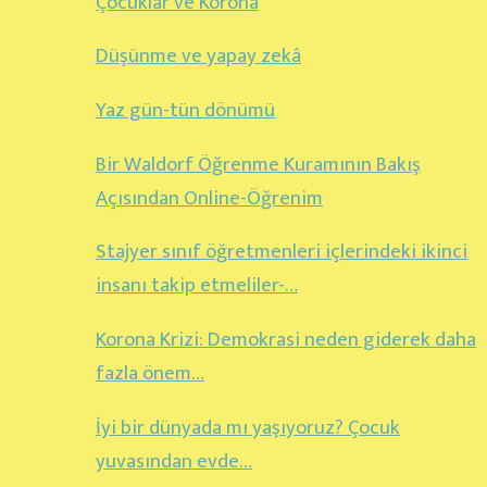
Çocuklar ve Korona
Düşünme ve yapay zekâ
Yaz gün-tün dönümü
Bir Waldorf Öğrenme Kuramının Bakış
Açısından Online-Öğrenim
Stajyer sınıf öğretmenleri içlerindeki ikinci
insanı takip etmeliler-…
Korona Krizi: Demokrasi neden giderek daha
fazla önem…
İyi bir dünyada mı yaşıyoruz? Çocuk
yuvasından evde…