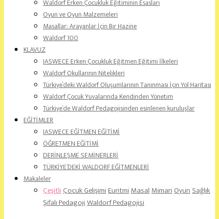
Waldorf Erken Çocukluk Eğitiminin Esasları
Oyun ve Oyun Malzemeleri
Masallar: Arayanlar İçin Bir Hazine
Waldorf 100
KLAVUZ
IASWECE Erken Çocukluk Eğitmen Eğitimi İlkeleri
Waldorf Okullarının Nitelikleri
Türkiye’deki Waldorf Oluşumlarının Tanınması İçin Yol Haritası
Waldorf Çocuk Yuvalarında Kendinden Yönetim
Türkiye’de Waldorf Pedagojisinden esinlenen kuruluşlar
EĞİTİMLER
IASWECE EĞİTMEN EĞİTİMİ
ÖĞRETMEN EĞİTİMİ
DERİNLEŞME SEMİNERLERİ
TÜRKİYE’DEKİ WALDORF EĞİTMENLERİ
Makaleler
Çeşitli
Çocuk Gelişimi
Euritmi
Masal
Mimari
Oyun
Sağlık
Şifalı Pedagoji
Waldorf Pedagojisi