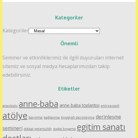
Kategoriler
Kategoriler
Önemli
Seminer ve etkinliklerimiz ile ilgili duyuruları internet
sitemiz ve sosyal medya hesaplarımızdan takip
edebilirsiniz.
Etiketler
anne-baba
anne-baba toplantısı
anaokulu
antroposofi
atölye
derinleşme
barınma
bağlanma
biyografi derinleşme
egitim sanatı
semineri
dikkat yetersizliği
doğal boyama