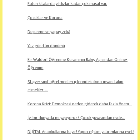
Bütün kıtalarda yıldızlar kadar çok masal var.
Çocuklar ve Korona
Düşünme ve yapay zekâ
Yaz gün-tün dönümü
Bir Waldorf Öğrenme Kuramının Bakış Açısından Online-
Öğrenim
Stajyer sınıf öğretmenleri içlerindeki ikinci insanı takip
etmeliler-…
Korona Krizi: Demokrasi neden giderek daha fazla önem…
İyi bir dünyada mı yaşıyoruz? Çocuk yuvasından evde…
DİJİTAL Anaokullarına hayır! Yapıcı eğitim yatırımlarına evet!