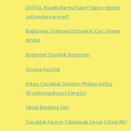
DİJİTAL Anaokullarına hayır! Yapıcı eğitim
yatırımlarına evet!
Bağlanma / Edmond Schoorel, Çev: Sinem
Arslan
Bedensel Sınırlılık Deneyimi
Yuvaya Hazırlık
Erken Çocukluk Dönemi-Philipp Gelitz
(Erziehungskunst Dergisi)
Okula Başlama Yaşı
Çocukluk Fareye Tıklayarak Geçip Gitsin Mi?