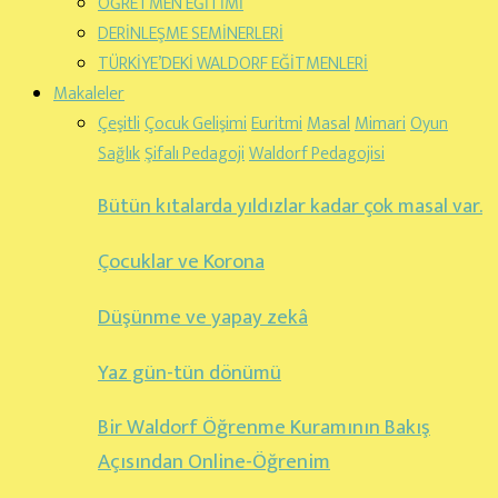
ÖĞRETMEN EĞİTİMİ
DERİNLEŞME SEMİNERLERİ
TÜRKİYE’DEKİ WALDORF EĞİTMENLERİ
Makaleler
Çeşitli
Çocuk Gelişimi
Euritmi
Masal
Mimari
Oyun
Sağlık
Şifalı Pedagoji
Waldorf Pedagojisi
Bütün kıtalarda yıldızlar kadar çok masal var.
Çocuklar ve Korona
Düşünme ve yapay zekâ
Yaz gün-tün dönümü
Bir Waldorf Öğrenme Kuramının Bakış
Açısından Online-Öğrenim