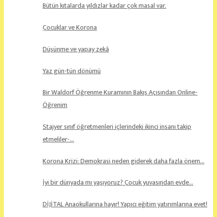
Bütün kıtalarda yıldızlar kadar çok masal var.
Çocuklar ve Korona
Düşünme ve yapay zekâ
Yaz gün-tün dönümü
Bir Waldorf Öğrenme Kuramının Bakış Açısından Online-
Öğrenim
Stajyer sınıf öğretmenleri içlerindeki ikinci insanı takip
etmeliler-…
Korona Krizi: Demokrasi neden giderek daha fazla önem…
İyi bir dünyada mı yaşıyoruz? Çocuk yuvasından evde…
DİJİTAL Anaokullarına hayır! Yapıcı eğitim yatırımlarına evet!