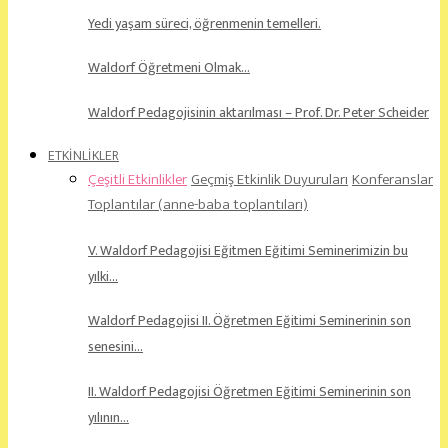
Yedi yaşam süreci, öğrenmenin temelleri.
Waldorf Öğretmeni Olmak…
Waldorf Pedagojisinin aktarılması – Prof. Dr. Peter Scheider
ETKİNLİKLER
Çeşitli Etkinlikler
Geçmiş Etkinlik Duyuruları
Konferanslar
Toplantılar (anne-baba toplantıları)
V. Waldorf Pedagojisi Eğitmen Eğitimi Seminerimizin bu
yılki…
Waldorf Pedagojisi II. Öğretmen Eğitimi Seminerinin son
senesini…
II. Waldorf Pedagojisi Öğretmen Eğitimi Seminerinin son
yılının…