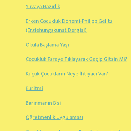
Yuvaya Hazırlık
Erken Çocukluk Dönemi-Philipp Gelitz
(Erziehungskunst Dergisi)
Okula Başlama Yaşı
Çocukluk Fareye Tıklayarak Geçip Gitsin Mi?
Küçük Çocukların Neye İhtiyacı Var?
Euritmi
Barınmanın B’si
Öğretmenlik Uygulaması