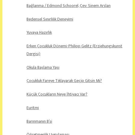
Bağlanma / Edmond Schoorel, Çev: Sinem Arslan
Bedensel Sınırlılık Deneyimi
Yuvaya Hazırlık
Erken Çocukluk Dönemi-Philipp Gelitz (Erziehungskunst
Dergisi)
Okula Başlama Yaşı
Çocukluk Fareye Tıklayarak Geçip Gitsin Mi?
Küçük Çocukların Neye İhtiyacı Var?
Euritmi
Barınmanın B’si
Öğretmenlik Uygulaması