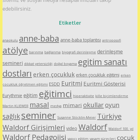
sitemiz ve sosyal medya hesaplarımızdan takip
edebilirsiniz.
Etiketler
anne-baba
anne-baba toplantısı
anaokulu
antroposofi
atölye
derinleşme
barınma
bağlanma
biyografi derinleşme
egitim sanatı
semineri
dikkat yetersizliği
doğal boyama
dostları
erken çocukluk
erken çocukluk eğitimi
erken
Euritmi
Euritmi Gösterisi
ESDD
çocukluk öğretmen eğitimi
eğitimci
eğitim
Eurythmie
hiperaktivite
kille biçimlendirme
masal
okullar
oyun
mimari
Martin KLIEWER
medya
seminer
Türkiye
sağlık
Susanne Stöcklin-Meier
Waldorf
Waldorf Girişimleri
video
Waldorf 100. yıl
Waldorf Pedagojisi
çocuk
yapıcı eğitim
yaşam süreçleri