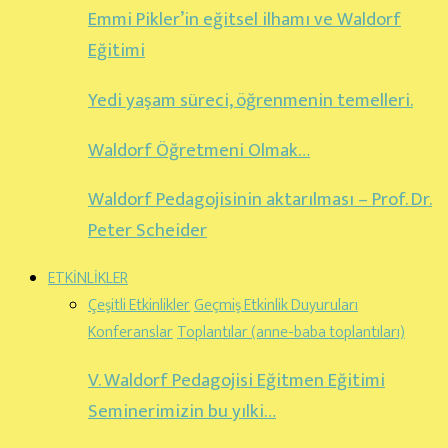
Emmi Pikler’in eğitsel ilhamı ve Waldorf
Eğitimi
Yedi yaşam süreci, öğrenmenin temelleri.
Waldorf Öğretmeni Olmak…
Waldorf Pedagojisinin aktarılması – Prof. Dr.
Peter Scheider
ETKİNLİKLER
Çeşitli Etkinlikler
Geçmiş Etkinlik Duyuruları
Konferanslar
Toplantılar (anne-baba toplantıları)
V. Waldorf Pedagojisi Eğitmen Eğitimi
Seminerimizin bu yılki…