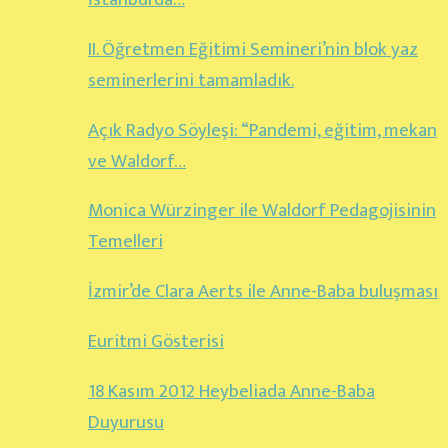
II. Öğretmen Eğitimi Semineri’nin blok yaz
seminerlerini tamamladık.
Açık Radyo Söyleşi: “Pandemi, eğitim, mekan
ve Waldorf…
Monica Würzinger ile Waldorf Pedagojisinin
Temelleri
İzmir’de Clara Aerts ile Anne-Baba buluşması
Euritmi Gösterisi
18 Kasım 2012 Heybeliada Anne-Baba
Duyurusu