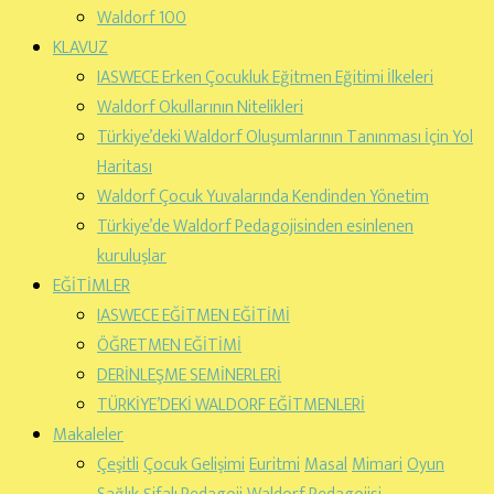
Waldorf 100
KLAVUZ
IASWECE Erken Çocukluk Eğitmen Eğitimi İlkeleri
Waldorf Okullarının Nitelikleri
Türkiye’deki Waldorf Oluşumlarının Tanınması İçin Yol
Haritası
Waldorf Çocuk Yuvalarında Kendinden Yönetim
Türkiye’de Waldorf Pedagojisinden esinlenen
kuruluşlar
EĞİTİMLER
IASWECE EĞİTMEN EĞİTİMİ
ÖĞRETMEN EĞİTİMİ
DERİNLEŞME SEMİNERLERİ
TÜRKİYE’DEKİ WALDORF EĞİTMENLERİ
Makaleler
Çeşitli
Çocuk Gelişimi
Euritmi
Masal
Mimari
Oyun