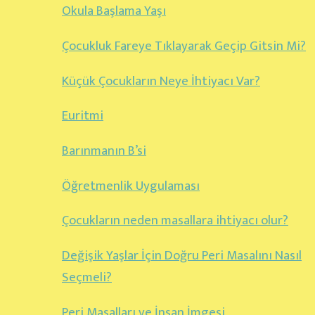
Okula Başlama Yaşı
Çocukluk Fareye Tıklayarak Geçip Gitsin Mi?
Küçük Çocukların Neye İhtiyacı Var?
Euritmi
Barınmanın B’si
Öğretmenlik Uygulaması
Çocukların neden masallara ihtiyacı olur?
Değişik Yaşlar İçin Doğru Peri Masalını Nasıl
Seçmeli?
Peri Masalları ve İnsan İmgesi