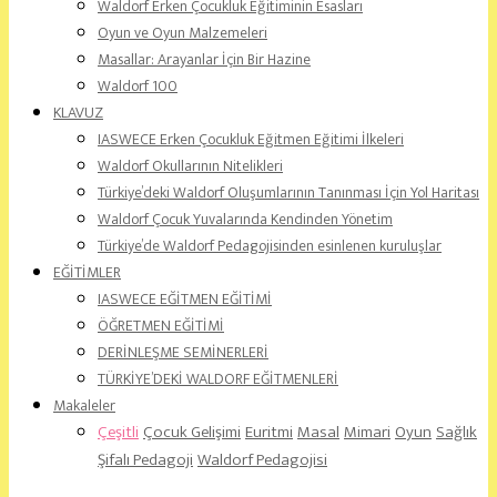
Waldorf Erken Çocukluk Eğitiminin Esasları
Oyun ve Oyun Malzemeleri
Masallar: Arayanlar İçin Bir Hazine
Waldorf 100
KLAVUZ
IASWECE Erken Çocukluk Eğitmen Eğitimi İlkeleri
Waldorf Okullarının Nitelikleri
Türkiye’deki Waldorf Oluşumlarının Tanınması İçin Yol Haritası
Waldorf Çocuk Yuvalarında Kendinden Yönetim
Türkiye’de Waldorf Pedagojisinden esinlenen kuruluşlar
EĞİTİMLER
IASWECE EĞİTMEN EĞİTİMİ
ÖĞRETMEN EĞİTİMİ
DERİNLEŞME SEMİNERLERİ
TÜRKİYE’DEKİ WALDORF EĞİTMENLERİ
Makaleler
Çeşitli
Çocuk Gelişimi
Euritmi
Masal
Mimari
Oyun
Sağlık
Şifalı Pedagoji
Waldorf Pedagojisi