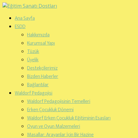
Ana Sayfa
ESDD
Hakkımızda
Kurumsal Yapı
Tüzük
Üyelik
Destekçilerimiz
Bizden Haberler
Bağlantılar
Waldorf Pedagojisi
Waldorf Pedagojisinin Temelleri
Erken Çocukluk Dönemi
Waldorf Erken Çocukluk Eğitiminin Esasları
Oyun ve Oyun Malzemeleri
Masallar: Arayanlar İçin Bir Hazine