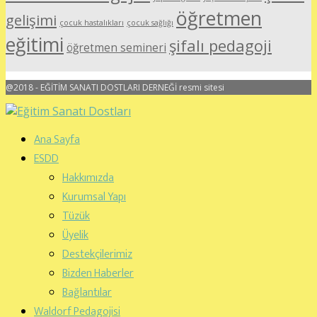
öğretmen
gelişimi
çocuk hastalıkları
çocuk sağlığı
eğitimi
şifalı pedagoji
öğretmen semineri
@2018 - EĞİTİM SANATI DOSTLARI DERNEĞİ resmi sitesi
Ana Sayfa
ESDD
Hakkımızda
Kurumsal Yapı
Tüzük
Üyelik
Destekçilerimiz
Bizden Haberler
Bağlantılar
Waldorf Pedagojisi