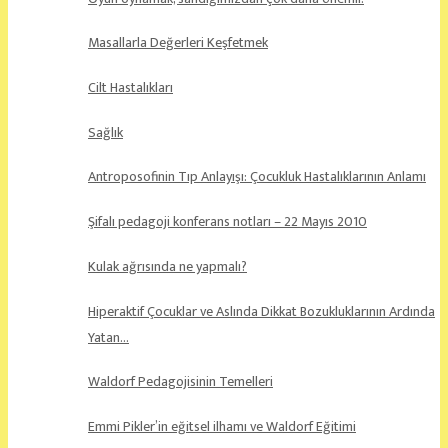
Masallarla Değerleri Keşfetmek
Cilt Hastalıkları
Sağlık
Antroposofinin Tıp Anlayışı: Çocukluk Hastalıklarının Anlamı
Şifalı pedagoji konferans notları – 22 Mayıs 2010
Kulak ağrısında ne yapmalı?
Hiperaktif Çocuklar ve Aslında Dikkat Bozukluklarının Ardında
Yatan…
Waldorf Pedagojisinin Temelleri
Emmi Pikler’in eğitsel ilhamı ve Waldorf Eğitimi