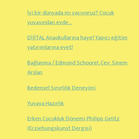
İyi bir dünyada mı yaşıyoruz? Çocuk
yuvasından evde…
DİJİTAL Anaokullarına hayır! Yapıcı eğitim
yatırımlarına evet!
Bağlanma / Edmond Schoorel, Çev: Sinem
Arslan
Bedensel Sınırlılık Deneyimi
Yuvaya Hazırlık
Erken Çocukluk Dönemi-Philipp Gelitz
(Erziehungskunst Dergisi)