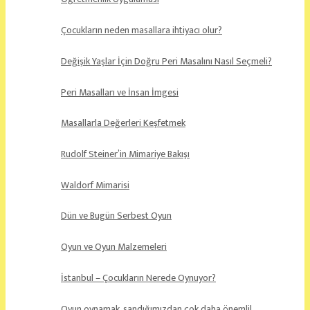
Çocukların neden masallara ihtiyacı olur?
Değişik Yaşlar İçin Doğru Peri Masalını Nasıl Seçmeli?
Peri Masalları ve İnsan İmgesi
Masallarla Değerleri Keşfetmek
Rudolf Steiner’in Mimariye Bakışı
Waldorf Mimarisi
Dün ve Bugün Serbest Oyun
Oyun ve Oyun Malzemeleri
İstanbul – Çocukların Nerede Oynuyor?
Oyun oynamak, sandığımızdan çok daha önemli!