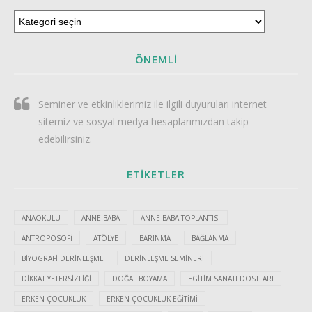
ÖNEMLI
Seminer ve etkinliklerimiz ile ilgili duyuruları internet
sitemiz ve sosyal medya hesaplarımızdan takip
edebilirsiniz.
ETIKETLER
ANAOKULU
ANNE-BABA
ANNE-BABA TOPLANTISI
ANTROPOSOFI
ATÖLYE
BARINMA
BAĞLANMA
BIYOGRAFI DERINLEŞME
DERINLEŞME SEMINERI
DIKKAT YETERSIZLIĞI
DOĞAL BOYAMA
EGITIM SANATI DOSTLARI
ERKEN ÇOCUKLUK
ERKEN ÇOCUKLUK EĞITIMI