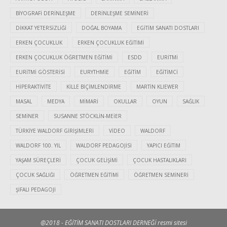
BIYOGRAFI DERINLEŞME
DERINLEŞME SEMINERI
DIKKAT YETERSIZLIĞI
DOĞAL BOYAMA
EGITIM SANATI DOSTLARI
ERKEN ÇOCUKLUK
ERKEN ÇOCUKLUK EĞITIMI
ERKEN ÇOCUKLUK ÖĞRETMEN EĞITIMI
ESDD
EURITMI
EURITMI GÖSTERISI
EURYTHMIE
EĞITIM
EĞITIMCI
HIPERAKTIVITE
KILLE BIÇIMLENDIRME
MARTIN KLIEWER
MASAL
MEDYA
MIMARI
OKULLAR
OYUN
SAĞLIK
SEMINER
SUSANNE STÖCKLIN-MEIER
TÜRKIYE WALDORF GIRIŞIMLERI
VIDEO
WALDORF
WALDORF 100. YIL
WALDORF PEDAGOJISI
YAPICI EĞITIM
YAŞAM SÜREÇLERI
ÇOCUK GELIŞIMI
ÇOCUK HASTALIKLARI
ÇOCUK SAĞLIĞI
ÖĞRETMEN EĞITIMI
ÖĞRETMEN SEMINERI
ŞIFALI PEDAGOJI
@2018 - EĞİTİM SANATI DOSTLARI DERNEĞİ resmi sitesi