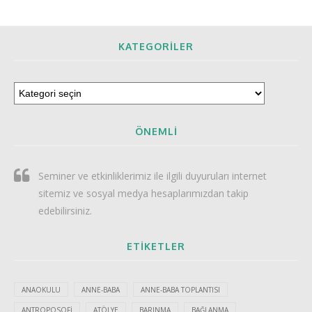
KATEGORILER
ÖNEMLI
Seminer ve etkinliklerimiz ile ilgili duyuruları internet
sitemiz ve sosyal medya hesaplarımızdan takip
edebilirsiniz.
ETIKETLER
ANAOKULU
ANNE-BABA
ANNE-BABA TOPLANTISI
ANTROPOSOFI
ATÖLYE
BARINMA
BAĞLANMA