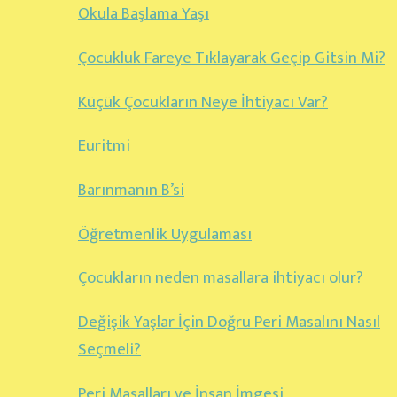
Okula Başlama Yaşı
Çocukluk Fareye Tıklayarak Geçip Gitsin Mi?
Küçük Çocukların Neye İhtiyacı Var?
Euritmi
Barınmanın B’si
Öğretmenlik Uygulaması
Çocukların neden masallara ihtiyacı olur?
Değişik Yaşlar İçin Doğru Peri Masalını Nasıl
Seçmeli?
Peri Masalları ve İnsan İmgesi