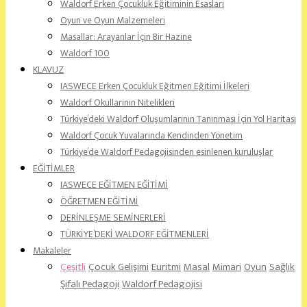
Waldorf Erken Çocukluk Eğitiminin Esasları
Oyun ve Oyun Malzemeleri
Masallar: Arayanlar İçin Bir Hazine
Waldorf 100
KLAVUZ
IASWECE Erken Çocukluk Eğitmen Eğitimi İlkeleri
Waldorf Okullarının Nitelikleri
Türkiye’deki Waldorf Oluşumlarının Tanınması İçin Yol Haritası
Waldorf Çocuk Yuvalarında Kendinden Yönetim
Türkiye’de Waldorf Pedagojisinden esinlenen kuruluşlar
EĞİTİMLER
IASWECE EĞİTMEN EĞİTİMİ
ÖĞRETMEN EĞİTİMİ
DERİNLEŞME SEMİNERLERİ
TÜRKİYE’DEKİ WALDORF EĞİTMENLERİ
Makaleler
Çeşitli
Çocuk Gelişimi
Euritmi
Masal
Mimari
Oyun
Sağlık
Şifalı Pedagoji
Waldorf Pedagojisi