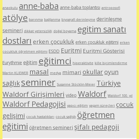
anne-baba
anne-baba toplantısı
anaokulu
antroposofi
atölye
derinleşme
barınma
bağlanma
biyografi derinleşme
egitim sanatı
semineri
dikkat yetersizliği
doğal boyama
dostları
erken çocukluk
erken çocukluk eğitimi
erken
Euritmi
Euritmi Gösterisi
ESDD
çocukluk öğretmen eğitimi
eğitimci
eğitim
Eurythmie
hiperaktivite
kille biçimlendirme
masal
okullar
oyun
mimari
Martin KLIEWER
medya
seminer
Türkiye
sağlık
Susanne Stöcklin-Meier
Waldorf
Waldorf Girişimleri
video
Waldorf 100. yıl
Waldorf Pedagojisi
çocuk
yapıcı eğitim
yaşam süreçleri
öğretmen
gelişimi
çocuk hastalıkları
çocuk sağlığı
eğitimi
şifalı pedagoji
öğretmen semineri