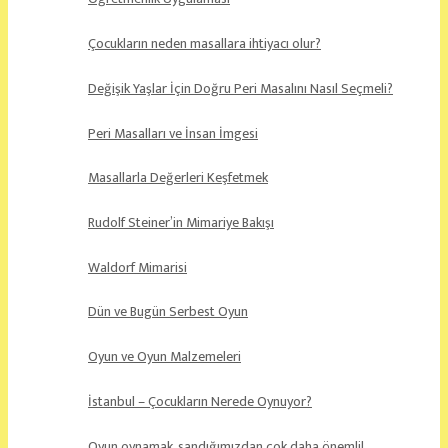
Çocukların neden masallara ihtiyacı olur?
Değişik Yaşlar İçin Doğru Peri Masalını Nasıl Seçmeli?
Peri Masalları ve İnsan İmgesi
Masallarla Değerleri Keşfetmek
Rudolf Steiner’in Mimariye Bakışı
Waldorf Mimarisi
Dün ve Bugün Serbest Oyun
Oyun ve Oyun Malzemeleri
İstanbul – Çocukların Nerede Oynuyor?
Oyun oynamak, sandığımızdan çok daha önemli!