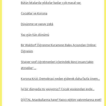
Bütün kıtalarda yıldızlar kadar çok masal var.
Çocuklar ve Korona
Düşünme ve yapay zekâ
Yaz gün-tün dönümü
Bir Waldorf Öğrenme Kuramının Bakış Açısından Online-
Öğrenim
Stajyer sınıf öğretmenleri içlerindeki ikinci insanı takip
etmeliler-…
Korona Krizi: Demokrasi neden giderek daha fazla önem…
İyi bir dünyada mı yaşıyoruz? Çocuk yuvasından evde…
DİJİTAL Anaokullarına hayır! Yapıcı eğitim yatırımlarına evet!