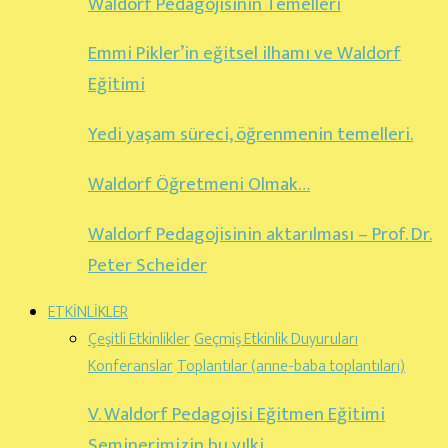
Waldorf Pedagojisinin Temelleri
Emmi Pikler’in eğitsel ilhamı ve Waldorf
Eğitimi
Yedi yaşam süreci, öğrenmenin temelleri.
Waldorf Öğretmeni Olmak…
Waldorf Pedagojisinin aktarılması – Prof. Dr.
Peter Scheider
ETKİNLİKLER
Çeşitli Etkinlikler
Geçmiş Etkinlik Duyuruları
Konferanslar
Toplantılar (anne-baba toplantıları)
V. Waldorf Pedagojisi Eğitmen Eğitimi
Seminerimizin bu yılki…