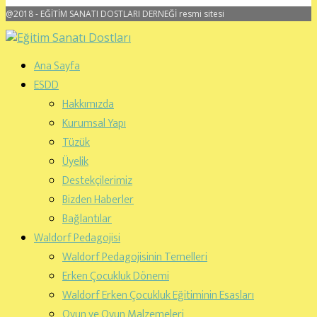
@2018 - EĞİTİM SANATI DOSTLARI DERNEĞİ resmi sitesi
Ana Sayfa
ESDD
Hakkımızda
Kurumsal Yapı
Tüzük
Üyelik
Destekçilerimiz
Bizden Haberler
Bağlantılar
Waldorf Pedagojisi
Waldorf Pedagojisinin Temelleri
Erken Çocukluk Dönemi
Waldorf Erken Çocukluk Eğitiminin Esasları
Oyun ve Oyun Malzemeleri