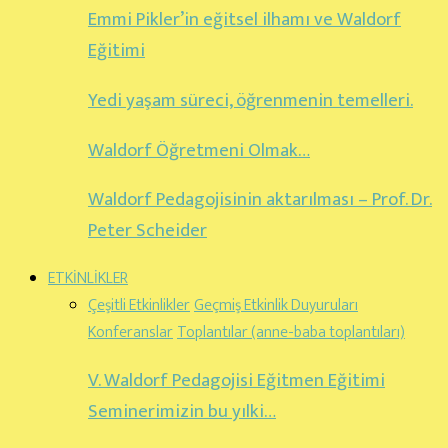
Emmi Pikler’in eğitsel ilhamı ve Waldorf
Eğitimi
Yedi yaşam süreci, öğrenmenin temelleri.
Waldorf Öğretmeni Olmak…
Waldorf Pedagojisinin aktarılması – Prof. Dr.
Peter Scheider
ETKİNLİKLER
Çeşitli Etkinlikler
Geçmiş Etkinlik Duyuruları
Konferanslar
Toplantılar (anne-baba toplantıları)
V. Waldorf Pedagojisi Eğitmen Eğitimi
Seminerimizin bu yılki…