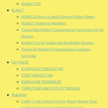
Waldorf 100
KLAVUZ
IASWECE Erken Çocukluk Eğitmen Eğitimi İlkeleri
Waldorf Okullarının Nitelikleri
Türkiye’deki Waldorf Oluşumlarının Tanınması İçin Yol
Haritası
Waldorf Çocuk Yuvalarında Kendinden Yönetim
Türkiye’de Waldorf Pedagojisinden esinlenen
kuruluşlar
EĞİTİMLER
IASWECE EĞİTMEN EĞİTİMİ
ÖĞRETMEN EĞİTİMİ
DERİNLEŞME SEMİNERLERİ
TÜRKİYE’DEKİ WALDORF EĞİTMENLERİ
Makaleler
Çeşitli
Çocuk Gelişimi
Euritmi
Masal
Mimari
Oyun