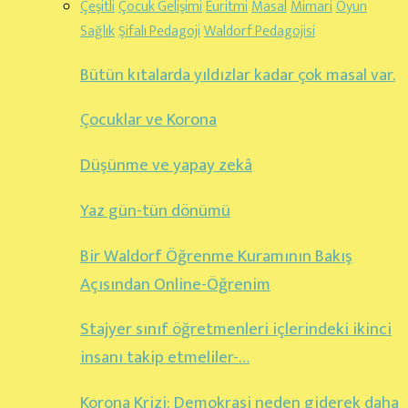
Çeşitli
Çocuk Gelişimi
Euritmi
Masal
Mimari
Oyun
Sağlık
Şifalı Pedagoji
Waldorf Pedagojisi
Bütün kıtalarda yıldızlar kadar çok masal var.
Çocuklar ve Korona
Düşünme ve yapay zekâ
Yaz gün-tün dönümü
Bir Waldorf Öğrenme Kuramının Bakış
Açısından Online-Öğrenim
Stajyer sınıf öğretmenleri içlerindeki ikinci
insanı takip etmeliler-…
Korona Krizi: Demokrasi neden giderek daha