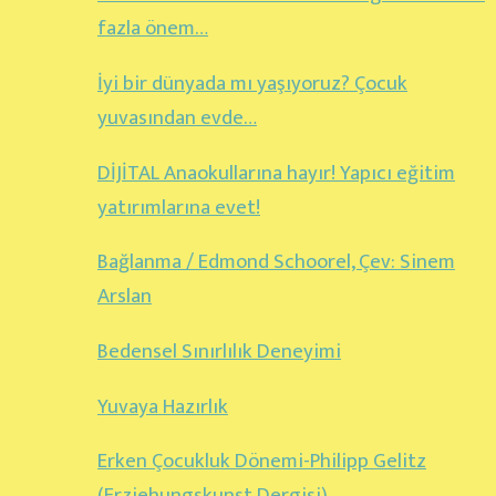
fazla önem…
İyi bir dünyada mı yaşıyoruz? Çocuk
yuvasından evde…
DİJİTAL Anaokullarına hayır! Yapıcı eğitim
yatırımlarına evet!
Bağlanma / Edmond Schoorel, Çev: Sinem
Arslan
Bedensel Sınırlılık Deneyimi
Yuvaya Hazırlık
Erken Çocukluk Dönemi-Philipp Gelitz
(Erziehungskunst Dergisi)