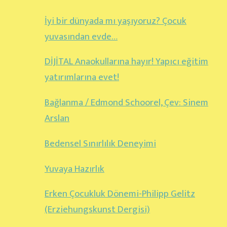
İyi bir dünyada mı yaşıyoruz? Çocuk
yuvasından evde…
DİJİTAL Anaokullarına hayır! Yapıcı eğitim
yatırımlarına evet!
Bağlanma / Edmond Schoorel, Çev: Sinem
Arslan
Bedensel Sınırlılık Deneyimi
Yuvaya Hazırlık
Erken Çocukluk Dönemi-Philipp Gelitz
(Erziehungskunst Dergisi)