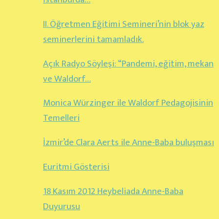
II. Öğretmen Eğitimi Semineri’nin blok yaz
seminerlerini tamamladık.
Açık Radyo Söyleşi: “Pandemi, eğitim, mekan
ve Waldorf…
Monica Würzinger ile Waldorf Pedagojisinin
Temelleri
İzmir’de Clara Aerts ile Anne-Baba buluşması
Euritmi Gösterisi
18 Kasım 2012 Heybeliada Anne-Baba
Duyurusu