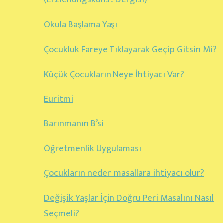
Okula Başlama Yaşı
Çocukluk Fareye Tıklayarak Geçip Gitsin Mi?
Küçük Çocukların Neye İhtiyacı Var?
Euritmi
Barınmanın B’si
Öğretmenlik Uygulaması
Çocukların neden masallara ihtiyacı olur?
Değişik Yaşlar İçin Doğru Peri Masalını Nasıl
Seçmeli?