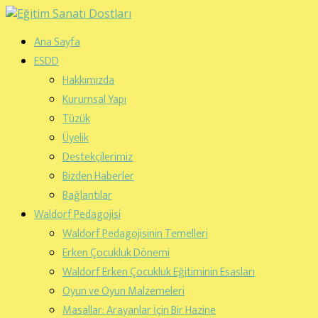
Ana Sayfa
ESDD
Hakkımızda
Kurumsal Yapı
Tüzük
Üyelik
Destekçilerimiz
Bizden Haberler
Bağlantılar
Waldorf Pedagojisi
Waldorf Pedagojisinin Temelleri
Erken Çocukluk Dönemi
Waldorf Erken Çocukluk Eğitiminin Esasları
Oyun ve Oyun Malzemeleri
Masallar: Arayanlar İçin Bir Hazine