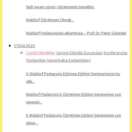
Yedi yaşam süreci, öğrenmenin temelleri.
Waldorf Öğretmeni Olmak…
Waldorf Pedagojisinin aktarılması – Prof. Dr. Peter Scheider
ETKİNLİKLER
Çeşitli Etkinlikler
Geçmiş Etkinlik Duyuruları
Konferanslar
Toplantılar (anne-baba toplantıları)
V. Waldorf Pedagojisi Eğitmen Eğitimi Seminerimizin bu
yılki…
Waldorf Pedagojisi II. Öğretmen Eğitimi Seminerinin son
senesini…
II. Waldorf Pedagojisi Öğretmen Eğitimi Seminerinin son
yılının…