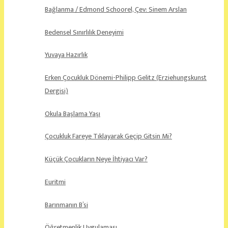
Bağlanma / Edmond Schoorel, Çev: Sinem Arslan
Bedensel Sınırlılık Deneyimi
Yuvaya Hazırlık
Erken Çocukluk Dönemi-Philipp Gelitz (Erziehungskunst
Dergisi)
Okula Başlama Yaşı
Çocukluk Fareye Tıklayarak Geçip Gitsin Mi?
Küçük Çocukların Neye İhtiyacı Var?
Euritmi
Barınmanın B’si
Öğretmenlik Uygulaması