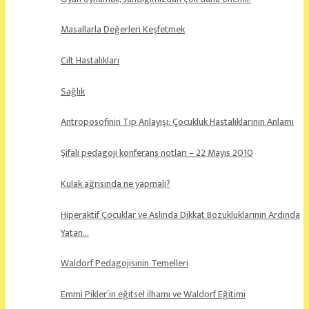
Masallarla Değerleri Keşfetmek
Cilt Hastalıkları
Sağlık
Antroposofinin Tıp Anlayışı: Çocukluk Hastalıklarının Anlamı
Şifalı pedagoji konferans notları – 22 Mayıs 2010
Kulak ağrısında ne yapmalı?
Hiperaktif Çocuklar ve Aslında Dikkat Bozukluklarının Ardında
Yatan…
Waldorf Pedagojisinin Temelleri
Emmi Pikler’in eğitsel ilhamı ve Waldorf Eğitimi