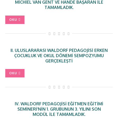
MICHIEL VAN GENT VE HANDE BAŞARAN ILE
TAMAMLADIK.
OKU
II. ULUSLARARASI WALDORF PEDAGOJISI ERKEN
ÇOCUKLUK VE OKUL DÖNEMI SEMPOZYUMU
GERÇEKLEŞTI
OKU
IV. WALDORF PEDAGOJISI EĞITMEN EĞITIMI
SEMINERI’NIN 1. GRUBUNUN 3. YILINI SON
MODÜL ILE TAMAMLADIK.