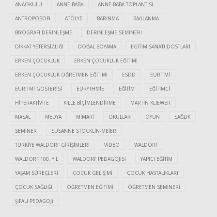
ANAOKULU
ANNE-BABA
ANNE-BABA TOPLANTISI
ANTROPOSOFI
ATÖLYE
BARINMA
BAĞLANMA
BIYOGRAFI DERINLEŞME
DERINLEŞME SEMINERI
DIKKAT YETERSIZLIĞI
DOĞAL BOYAMA
EGITIM SANATI DOSTLARI
ERKEN ÇOCUKLUK
ERKEN ÇOCUKLUK EĞITIMI
ERKEN ÇOCUKLUK ÖĞRETMEN EĞITIMI
ESDD
EURITMI
EURITMI GÖSTERISI
EURYTHMIE
EĞITIM
EĞITIMCI
HIPERAKTIVITE
KILLE BIÇIMLENDIRME
MARTIN KLIEWER
MASAL
MEDYA
MIMARI
OKULLAR
OYUN
SAĞLIK
SEMINER
SUSANNE STÖCKLIN-MEIER
TÜRKIYE WALDORF GIRIŞIMLERI
VIDEO
WALDORF
WALDORF 100. YIL
WALDORF PEDAGOJISI
YAPICI EĞITIM
YAŞAM SÜREÇLERI
ÇOCUK GELIŞIMI
ÇOCUK HASTALIKLARI
ÇOCUK SAĞLIĞI
ÖĞRETMEN EĞITIMI
ÖĞRETMEN SEMINERI
ŞIFALI PEDAGOJI