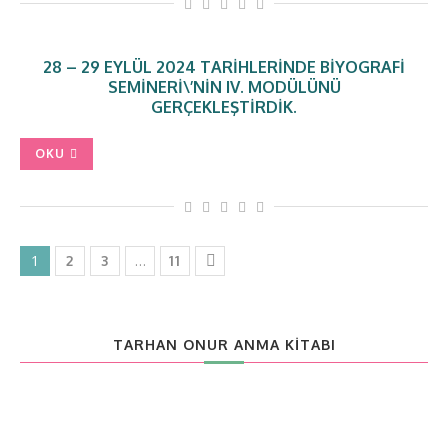
28 – 29 EYLÜL 2024 TARIHLERINDE BIYOGRAFI
SEMINERI\’NIN IV. MODÜLÜNÜ
GERÇEKLEŞTIRDIK.
OKU
1
…
2
3
11
TARHAN ONUR ANMA KITABI